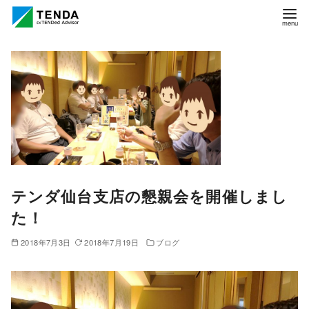
コ
ン
テ
ン
ツ
へ
移
動
テンダ仙台支店の懇親会を開催しまし
た！
2018年7月3日
2018年7月19日
ブログ