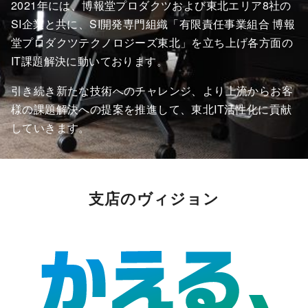
2021年には、博報堂プロダクツおよび東北エリア8社の
SI企業と共に、SI開発専門組織「有限責任事業組合 博報
堂プロダクツテクノロジーズ東北」を立ち上げ各方面の
IT課題解決に動いております。
引き続き新たな技術へのチャレンジ、より上流からお客
様の課題解決への提案を推進して、東北IT活性化に貢献
していきます。
支店のヴィジョン