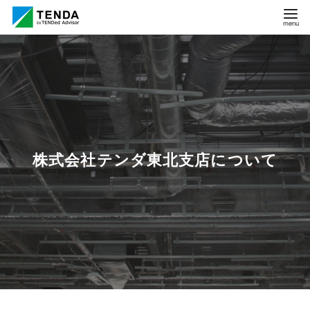
コ
ン
テ
ン
ツ
へ
移
動
株式会社テンダ東北支店について