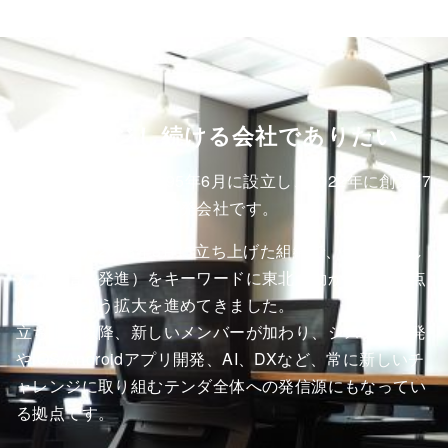
チャレンジし続ける
会社でありたい
株式会社テンダは1995年6月に設立し、2022年に創業27
年を迎えたシステム開発会社です。
東北支店は2013年3月に立ち上げた組織で、仙台はっし
ん（発信・発進）をキーワードに東北を動かす開発拠点
になれるよう拡大を進めてきました。
立ち上げ以降、新しいメンバーが加わり、システム開発
やiOS/Androidアプリ開発、AI、DXなど、常に新しいチ
ャレンジに取り組むテンダ全体への発信源にもなってい
る拠点です。