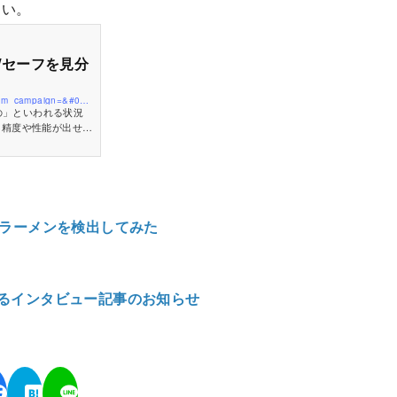
さい。
/セーフを見分
https://tengineer.connpass.com/event/231172/?utm_campaign=&#038;utm_source=notifications&#038;utm_medium=email&#038;utm_content=title_link
た精度や性能が出せる
ます。 この勉
とつのアイディアとし
、それを複数の画像認
ーフを見分けるAI
し、その効果を説明しま
)であのラーメンを検出してみた
るインタビュー記事のお知らせ