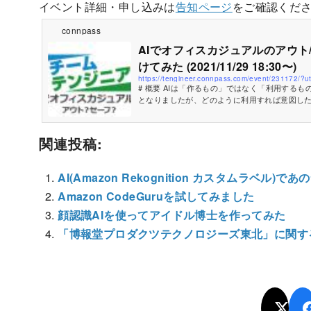
イベント詳細・申し込みは
告知ページ
をご確認くだ
connpass
AIでオフィスカジュアルのアウト
けてみた (2021/11/29 18:30〜)
# 概要 AIは「作るもの」ではなく「利用するもの」といわれる状況
となりましたが、どのように利用すれば意図し
かは現場のエンジニアのウデマエ次第となってしまい
強会では、画像認識アプリケーションを作るひ
て、「何を認識するか」の問題を分析・分解し
関連投稿:
識AIを使って解決する手法を提案します。 提案する手法について
は、適用例としてオフィスカジュアルのアウト/セ
をMicrosoft Custom Visionを使って作成
AI(Amazon Rekognition カスタムラベル
す。 ...
Amazon CodeGuruを試してみました
顔認識AIを使ってアイドル博士を作ってみた
「博報堂プロダクツテクノロジーズ東北」に関す