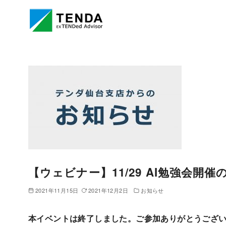
コ
ン
テ
ン
ツ
へ
移
動
【ウェビナー】11/29 AI勉強会開催
2021年11月15日
2021年12月2日
お知らせ
本イベントは終了しました。ご参加ありがとうござ