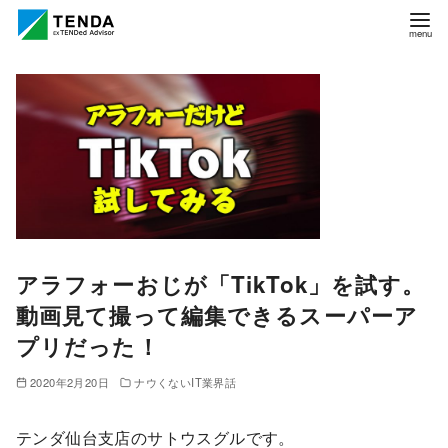
コ
ン
テ
ン
ツ
へ
移
動
アラフォーおじが「TikTok」を試す。
動画見て撮って編集できるスーパーア
プリだった！
2020年2月20日
ナウくないIT業界話
テンダ仙台支店のサトウスグルです。